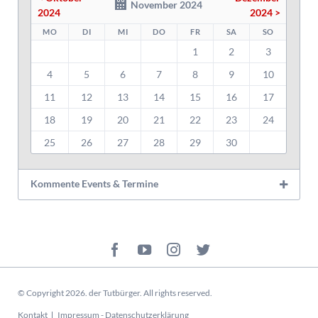
November 2024
2024
2024 >
MO
DI
MI
DO
FR
SA
SO
1
2
3
4
5
6
7
8
9
10
11
12
13
14
15
16
17
18
19
20
21
22
23
24
25
26
27
28
29
30
Kommente Events & Termine
© Copyright 2026. der Tutbürger. All rights reserved.
Navigation
Kontakt
Impressum - Datenschutzerklärung