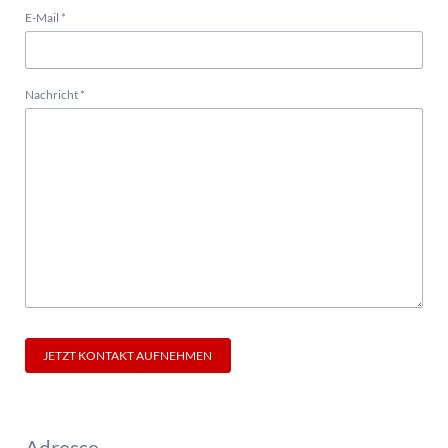
Pflichtfeld
E-Mail
*
Pflichtfeld
Nachricht
*
JETZT KONTAKT AUFNEHMEN
Adresse