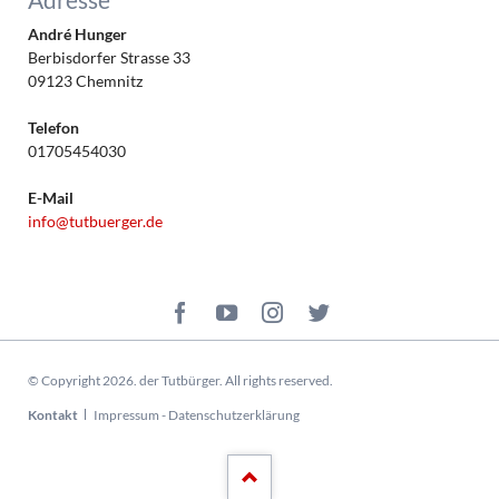
André Hunger
Berbisdorfer Strasse 33
09123 Chemnitz
Telefon
01705454030
E-Mail
info@tutbuerger.de
© Copyright 2026. der Tutbürger. All rights reserved.
Navigation
Kontakt
Impressum - Datenschutzerklärung
überspringen